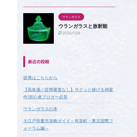
ウランガラス
ウランガラスと放射能
2020/12/9
最近の投稿
提携はこちらから
【高単価／提携審査なし】サクッと稼げる神案
件/初心者ブロガー必見
ウランガラスの本
大江戸骨董市攻略ガイド～有楽町・東京国際フ
ォーラム編～