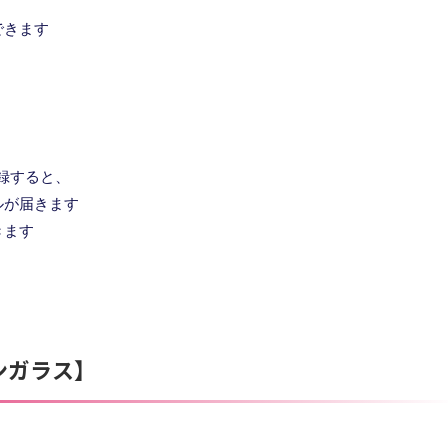
できます
録すると、
ルが届きます
きます
ランガラス】
、