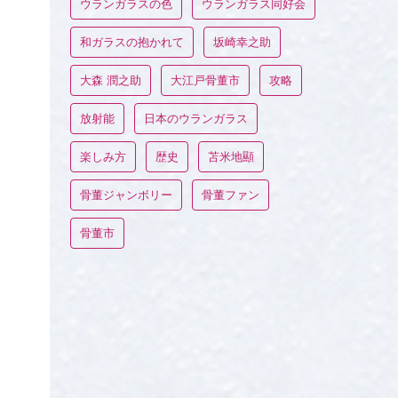
ウランガラスの色
ウランガラス同好会
和ガラスの抱かれて
坂崎幸之助
大森 潤之助
大江戸骨董市
攻略
放射能
日本のウランガラス
楽しみ方
歴史
苫米地顯
骨董ジャンボリー
骨董ファン
骨董市