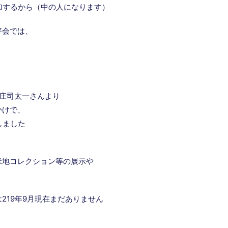
に参加するから（中の人になります）
好会では、
こと庄司太一さんより
かけで、
定しました
米地コレクション等の展示や
219年9月現在まだありません