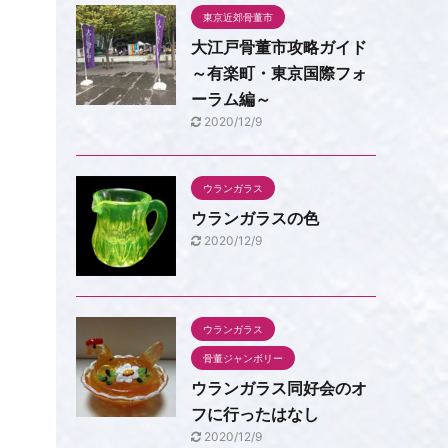
東京近郊骨董市
大江戸骨董市攻略ガイド
～有楽町・東京国際フォ
ーラム編～
2020/12/9
ウランガラス
ウランガラスの色
2020/12/9
ウランガラス
骨董ジャンボリー
ウランガラス同好会のオ
フに行ったはなし
2020/12/9